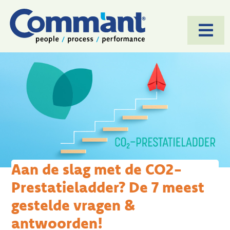
Togg
Navi
HOME
SOFTWARE
AANPAK
TOEPASSINGEN
CASES
Aan de slag met de CO2-
Prestatieladder? De 7 meest
OVER ONS
gestelde vragen &
BLOG
antwoorden!